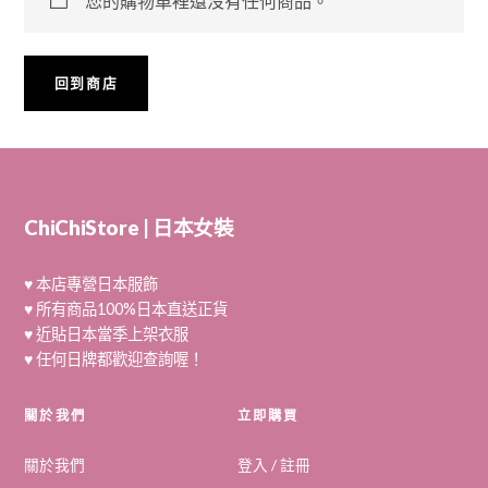
您的購物車裡還沒有任何商品。
回到商店
ChiChiStore | 日本女裝
♥ 本店專營日本服飾
♥ 所有商品100%日本直送正貨
♥ 近貼日本當季上架衣服
♥ 任何日牌都歡迎查詢喔！
關於我們
立即購買
關於我們
登入 / 註冊