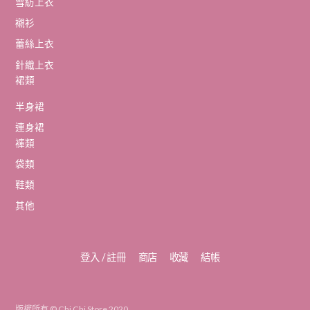
雪紡上衣
襯衫
蕾絲上衣
針織上衣
裙類
半身裙
連身裙
褲類
袋類
鞋類
其他
登入 / 註冊
商店
收藏
結帳
版權所有 ©
Chi Chi Store
2020