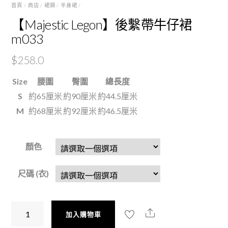
首頁
/
商店
/
裙類
/
半身裙
/
【Majestic Legon】後繫帶牛仔裙
m033
$
258.0
Size
腰圍
臀圍
總長度
S
約65厘米
約90厘米
約44.5厘米
M
約68厘米
約92厘米
約46.5厘米
顏色
尺碼 (衣)
【Majestic
加入購物車
Legon】