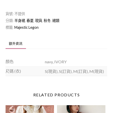
後
繫
貨號:
不提供
帶
分類:
半身裙
,
春夏
,
現貨
,
秋冬
,
裙類
牛
標籤:
Majestic Legon
仔
裙
額外資訊
m033
數
量
顏色
navy, IVORY
尺碼 (衣)
S(現貨), S(訂貨), M(訂貨), M(現貨)
RELATED
PRODUCTS